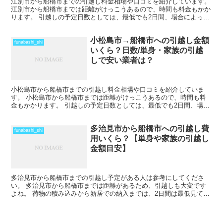
江別市から船橋市までの引越し料金相場や口コミを紹介しています。
江別市から船橋市までは距離がけっこうあるので、時間も料金もかか
ります。 引越しの予定日数としては、最低でも2日間、場合によって
はそれ以上かかることを考えておいた方がいいでしょう...
小松島市→船橋市への引越し金額
funabashi_shi
いくら？日数/単身・家族の引越
しで安い業者は？
小松島市から船橋市までの引越し料金相場や口コミを紹介していま
す。 小松島市から船橋市までは距離がけっこうあるので、時間も料
金もかかります。 引越しの予定日数としては、最低でも2日間、場合
によってはそれ以上かかることを考えておいた方がいいでし...
多治見市から船橋市への引越し費
funabashi_shi
用いくら？【単身や家族の引越し
金額目安】
多治見市から船橋市までの引越し予定がある人は参考にしてくださ
い。 多治見市から船橋市までは距離があるため、引越しも大変です
よね。 荷物の積み込みから新居での納入までは、2日間は最低見てお
いた方がいいでしょう。 荷物量や季節によっては、運賃の...