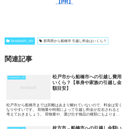
【PR】
funabashi_shi
群馬県から船橋市 引越し料金はいくら？
関連記事
松戸市から船橋市への引越し費用
funabashi_shi
いくら？【単身や家族の引越し金
額目安】
松戸市から船橋市までは距離はあまり離れていないので、料金は安く
なりやすいです。 荷物量や時期によって引越し料金が左右されると
考えておきましょう。 荷物量や、運び出す物品の種類にもよります
が、その日のうちに引越しを終わらせることも可能だと思い...
枚方市→船橋市への引越し金額い
funabashi_shi