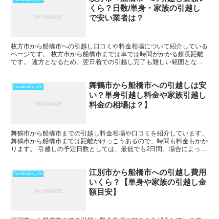
くら？日数/単身・家族の引越し
で安い業者は？
枚方市から船橋市への引越し口コミや料金相場について紹介している
ページです。 枚方市から船橋市までは車では時間がかかる超長距離
です。 遠方となるため、翌日着での引越し完了も難しい範囲となり
ますね。 料金も運賃の関係でどうしても高くなるため、荷...
舞鶴市から船橋市への引越しは安
funabashi_shi
い？単身引越し料金や家族引越し
料金の相場は？】
舞鶴市から船橋市までの引越し料金相場や口コミを紹介しています。
舞鶴市から船橋市までは距離がけっこうあるので、時間も料金もかか
ります。 引越しの予定日数としては、最低でも2日間、場合によって
はそれ以上かかることを考えておいた方がいいでしょう...
江別市から船橋市への引越し費用
funabashi_shi
いくら？【単身や家族の引越し金
額目安】