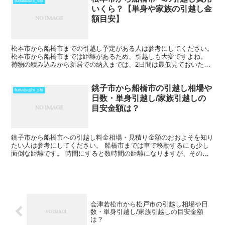
funabashi_shi
いくら？【単身や家族の引越し金
額目安】
松本市から船橋市までの引越し予定がある人は参考にしてください。
松本市から船橋市までは距離があるため、引越しも大変ですよね。
荷物の積み込みから新居での納入までは、2日間は最低見ておいた方
がいいでしょう。 荷物量や季節によっては、運賃の関係...
銚子市から船橋市の引越し相場や
funabashi_shi
日数・単身引越し/家族引越しの
目安金額は？
銚子市から船橋市への引越し料金相場・見積り金額のおおよそを知り
たい人は参考にしてください。 船橋市までは車で移動するにも少し
面倒な距離です。 時間にすると数時間の距離になりますが、その日
のうちの引越しも可能な範囲です。 ただし、荷物量や時期...
会津若松市から松戸市の引越し相場や日
数・単身引越し/家族引越しの目安金額
は？