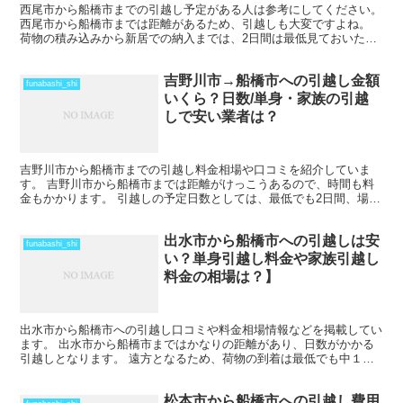
西尾市から船橋市までの引越し予定がある人は参考にしてください。
西尾市から船橋市までは距離があるため、引越しも大変ですよね。
荷物の積み込みから新居での納入までは、2日間は最低見ておいた方
がいいでしょう。 荷物量や季節によっては、運賃の関係...
吉野川市→船橋市への引越し金額
funabashi_shi
いくら？日数/単身・家族の引越
しで安い業者は？
吉野川市から船橋市までの引越し料金相場や口コミを紹介していま
す。 吉野川市から船橋市までは距離がけっこうあるので、時間も料
金もかかります。 引越しの予定日数としては、最低でも2日間、場合
によってはそれ以上かかることを考えておいた方がいいでし...
出水市から船橋市への引越しは安
funabashi_shi
い？単身引越し料金や家族引越し
料金の相場は？】
出水市から船橋市への引越し口コミや料金相場情報などを掲載してい
ます。 出水市から船橋市まではかなりの距離があり、日数がかかる
引越しとなります。 遠方となるため、荷物の到着は最低でも中１日
を見ておきましょう。 時期によってはさらに日数と料金が...
松本市から船橋市への引越し費用