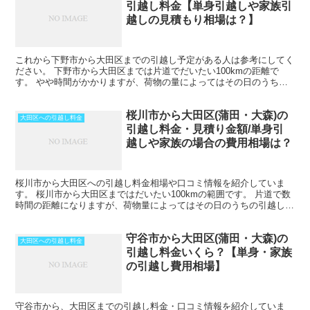
引越し料金【単身引越しや家族引
越しの見積もり相場は？】
これから下野市から大田区までの引越し予定がある人は参考にしてく
ださい。 下野市から大田区までは片道でだいたい100kmの距離で
す。 やや時間がかかりますが、荷物の量によってはその日のうちの
引越しも可能な範囲です。 引越しする時期が春先であっ...
桜川市から大田区(蒲田・大森)の
大田区への引越し料金
引越し料金・見積り金額/単身引
越しや家族の場合の費用相場は？
桜川市から大田区への引越し料金相場や口コミ情報を紹介していま
す。 桜川市から大田区まではだいたい100kmの範囲です。 片道で数
時間の距離になりますが、荷物量によってはその日のうちの引越しも
可能な範囲です。 2月後半から4月の初旬にかけては...
守谷市から大田区(蒲田・大森)の
大田区への引越し料金
引越し料金いくら？【単身・家族
の引越し費用相場】
守谷市から、大田区までの引越し料金・口コミ情報を紹介していま