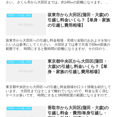
さい。 さくら市から大田区までは、約140㎞の距離になります。 車
で片道で半日かからない距離になるので、その日のうち...
坂東市から大田区(蒲田・大森)の
大田区への引越し料金
引越し料金いくら？【単身・家族
の引越し費用相場】
坂東市から大田区への引越し料金相場・見積り金額のおおよそを知り
たい人は参考にしてください。 大田区までは車で片道で65km前後の
範囲です。 時間にすると数時間の距離になりますが、その日のうち
の引越しも可能な範囲です。 ただし、荷物量や時期に...
東京都中央区から大田区(蒲田・
大田区への引越し料金
大森)の引越し料金いくら？【単
身・家族の引越し費用相場】
東京都中央区から大田区への引越し料金相場や口コミ情報を紹介して
います。 大田区まではそこまで離れていないので、料金も安く済む
ケースが多いです。 時間にすると1時間程度の範囲になりますので、
その日のうちの引越しも可能です。 ただし、荷物量や時...
香取市から大田区(蒲田・大森)の
大田区への引越し料金
引越し料金・費用/単身引越し・