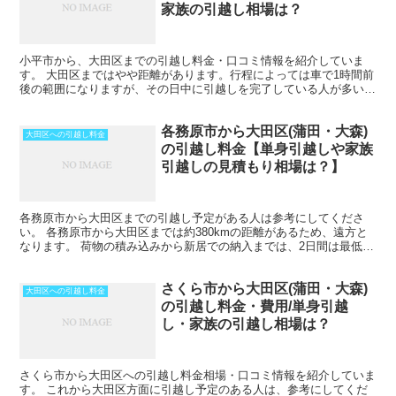
家族の引越し相場は？
小平市から、大田区までの引越し料金・口コミ情報を紹介していま
す。 大田区まではやや距離があります。行程によっては車で1時間前
後の範囲になりますが、その日中に引越しを完了している人が多いで
すね。 ただし、荷物量によっては、2日間以上かかること...
各務原市から大田区(蒲田・大森)
大田区への引越し料金
の引越し料金【単身引越しや家族
引越しの見積もり相場は？】
各務原市から大田区までの引越し予定がある人は参考にしてくださ
い。 各務原市から大田区までは約380kmの距離があるため、遠方と
なります。 荷物の積み込みから新居での納入までは、2日間は最低見
ておいた方がいいでしょう。 荷物量や季節によっては...
さくら市から大田区(蒲田・大森)
大田区への引越し料金
の引越し料金・費用/単身引越
し・家族の引越し相場は？
さくら市から大田区への引越し料金相場・口コミ情報を紹介していま
す。 これから大田区方面に引越し予定のある人は、参考にしてくだ