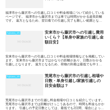
福津市から藤沢市への引越し口コミや料金相場について紹介している
ページです。 福津市から藤沢市までは車では時間がかかる超長距離
です。 遠方となるため、翌日着での引越し完了も難しい範囲となり
ますね。 料金も運賃の関係でどうしても高くなるため、荷...
安来市から藤沢市への引越し費用
fujisawa_shi
いくら？【単身や家族の引越し金
額目安】
安来市から藤沢市への引越し口コミや料金相場情報などを掲載してい
ます。 安来市から藤沢市まではかなりの距離があり、日数がかかる
引越しとなります。 遠方となるため、荷物の到着は最低でも中１日
を見ておきましょう。 時期によってはさらに日数と料金が...
荒尾市から藤沢市の引越し相場や
fujisawa_shi
日数・単身引越し/家族引越しの
目安金額は？
荒尾市から藤沢市までの引越し料金相場や口コミを紹介しています。
荒尾市から藤沢市までは距離がけっこうあるので、時間も料金もかか
ります。 引越しの予定日数としては、最低でも2日間、場合によって