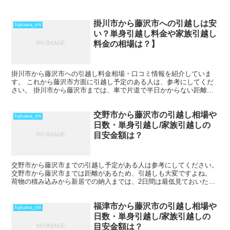
掛川市から藤沢市への引越しは安
fujisawa_shi
い？単身引越し料金や家族引越し
料金の相場は？】
掛川市から藤沢市への引越し料金相場・口コミ情報を紹介していま
す。 これから藤沢市方面に引越し予定のある人は、参考にしてくだ
さい。 掛川市から藤沢市までは、車で片道で半日かからない距離に
なるので、その日のうちの引越も可能です。 近場よりは引越...
交野市から藤沢市の引越し相場や
fujisawa_shi
日数・単身引越し/家族引越しの
目安金額は？
交野市から藤沢市までの引越し予定がある人は参考にしてください。
交野市から藤沢市までは距離があるため、引越しも大変ですよね。
荷物の積み込みから新居での納入までは、2日間は最低見ておいた方
がいいでしょう。 荷物量や季節によっては、運賃の関係...
福津市から藤沢市の引越し相場や
fujisawa_shi
日数・単身引越し/家族引越しの
目安金額は？