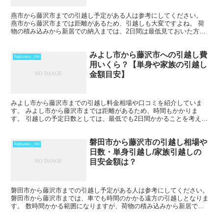
燕市から藤沢市までの引越し予定がある人は参考にしてください。
燕市から藤沢市までは距離があるため、引越しも大変ですよね。 荷
物の積み込みから新居での納入までは、2日間は最低見ておいた方が
いいでしょう。 荷物量や季節によっては、運賃の関係で引...
みよし市から藤沢市への引越し費
fujisawa_shi
用いくら？【単身や家族の引越し
金額目安】
みよし市から藤沢市までの引越し料金相場や口コミを紹介していま
す。 みよし市から藤沢市までは距離があるため、時間もかかりま
す。 引越しの予定日数としては、最低でも2日間かかることを考えて
おいた方がいいでしょう。 遠方となるためトラックの運賃な...
磐田市から藤沢市の引越し相場や
fujisawa_shi
日数・単身引越し/家族引越しの
目安金額は？
磐田市から藤沢市までの引越し予定がある人は参考にしてください。
磐田市から藤沢市までは、車でも時間のかかる遠方の引越しとなりま
す。 数時間かかる範囲になりますが、荷物の積み込みから新居での
納入までを1日で終えているケースもあります。 荷物量...