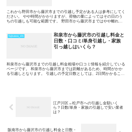
これから野田市から藤沢市までの引越し予定がある人は参考にしてく
ださい。 やや時間がかかりますが、荷物の量によってはその日のう
ちの引越しも可能な範囲です。 野田市から藤沢市まではやや離れて
いますから、忘れ物などはしたくないですね。 引越しする...
和泉市から藤沢市の引越し料金と
fujisawa_shi
日数・口コミ/単身引越し・家族
引っ越しはいくら？
和泉市から藤沢市までの引越し料金相場や口コミ情報を紹介している
ページです。 和泉市から藤沢市までは距離があるため、時間がかか
る引越しとなります。 引越しの予定日数としては、2日間かかること
を考えておいた方がいいでしょう。 遠方となるため運賃...
江戸川区→松戸市への引越し金額いく
ら？日数/単身・家族の引越しで安い業者
は？
阪南市から藤沢市の引越し料金と日数・