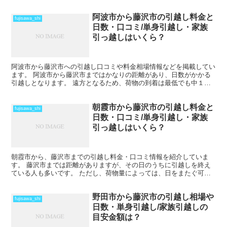
がいいでしょう。 遠方となるためトラックの運賃なども...
阿波市から藤沢市の引越し料金と
fujisawa_shi
日数・口コミ/単身引越し・家族
引っ越しはいくら？
阿波市から藤沢市への引越し口コミや料金相場情報などを掲載してい
ます。 阿波市から藤沢市まではかなりの距離があり、日数がかかる
引越しとなります。 遠方となるため、荷物の到着は最低でも中１日
を見ておきましょう。 時期によってはさらに日数と料金が...
朝霞市から藤沢市の引越し料金と
fujisawa_shi
日数・口コミ/単身引越し・家族
引っ越しはいくら？
朝霞市から、藤沢市までの引越し料金・口コミ情報を紹介していま
す。 藤沢市までは距離がありますが、その日のうちに引越しを終え
ている人も多いです。 ただし、荷物量によっては、日をまたぐ可能
性もあります。また、時期や運び出す荷物量によっては料金が...
野田市から藤沢市の引越し相場や
fujisawa_shi
日数・単身引越し/家族引越しの
目安金額は？