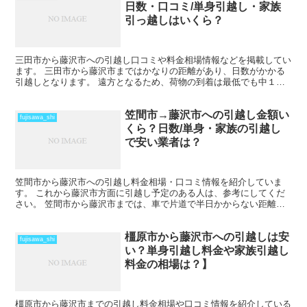
日数・口コミ/単身引越し・家族
引っ越しはいくら？
三田市から藤沢市への引越し口コミや料金相場情報などを掲載してい
ます。 三田市から藤沢市まではかなりの距離があり、日数がかかる
引越しとなります。 遠方となるため、荷物の到着は最低でも中１日
を見ておきましょう。 時期によってはさらに日数と料金が...
笠間市→藤沢市への引越し金額い
fujisawa_shi
くら？日数/単身・家族の引越し
で安い業者は？
笠間市から藤沢市への引越し料金相場・口コミ情報を紹介していま
す。 これから藤沢市方面に引越し予定のある人は、参考にしてくだ
さい。 笠間市から藤沢市までは、車で片道で半日かからない距離に
なるので、その日のうちの引越も可能です。 近場よりは引越...
橿原市から藤沢市への引越しは安
fujisawa_shi
い？単身引越し料金や家族引越し
料金の相場は？】
橿原市から藤沢市までの引越し料金相場や口コミ情報を紹介している