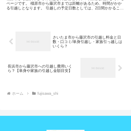
ページです。 橿原市から藤沢市までは距離があるため、時間がかか
る引越しとなります。 引越しの予定日数としては、2日間かかること
を考えておいた方がいいでしょう。 遠方となるため運賃...
さいたま市から藤沢市の引越し料金と日
数・口コミ/単身引越し・家族引っ越しは
いくら？
長浜市から藤沢市への引越し費用いく
ら？【単身や家族の引越し金額目安】
ホーム
fujisawa_shi