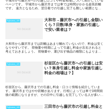
宇城市から藤沢市への引越し口コミや料金相場について紹介している
ページです。 宇城市から藤沢市までは車では時間がかかる超長距離
です。 遠方となるため、翌日着での引越し完了も難しい範囲となり
ますね。 料金も運賃の関係でどうしても高くなるため、荷...
大和市→藤沢市への引越し金額い
fujisawa_shi
くら？日数/単身・家族の引越し
で安い業者は？
大和市から藤沢市までは距離はあまり離れていないので、料金は安く
なりやすいです。 荷物量や時期によって引越し料金が左右されると
考えておきましょう。 荷物量や、運び出す物品の種類にもよります
が、その日のうちに引越しを終わらせることも可能だと思い...
杉並区から藤沢市への引越しは安
fujisawa_shi
い？単身引越し料金や家族引越し
料金の相場は？】
杉並区から、藤沢市までの引越し料金・口コミ情報を紹介していま
す。 藤沢市まではやや距離があります。行程によっては車で1時間前
後の範囲になりますが、その日中に引越しを完了している人が多いで
すね。 ただし、荷物量によっては、2日間以上かかること...
三田市から藤沢市の引越し料金と
fujisawa_shi