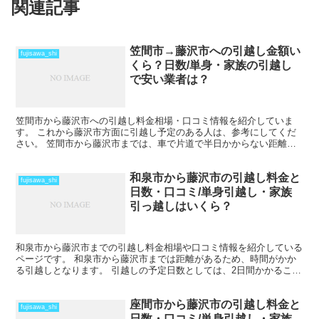
関連記事
笠間市→藤沢市への引越し金額い
fujisawa_shi
くら？日数/単身・家族の引越し
で安い業者は？
笠間市から藤沢市への引越し料金相場・口コミ情報を紹介していま
す。 これから藤沢市方面に引越し予定のある人は、参考にしてくだ
さい。 笠間市から藤沢市までは、車で片道で半日かからない距離に
なるので、その日のうちの引越も可能です。 近場よりは引越...
和泉市から藤沢市の引越し料金と
fujisawa_shi
日数・口コミ/単身引越し・家族
引っ越しはいくら？
和泉市から藤沢市までの引越し料金相場や口コミ情報を紹介している
ページです。 和泉市から藤沢市までは距離があるため、時間がかか
る引越しとなります。 引越しの予定日数としては、2日間かかること
を考えておいた方がいいでしょう。 遠方となるため運賃...
座間市から藤沢市の引越し料金と
fujisawa_shi
日数・口コミ/単身引越し・家族