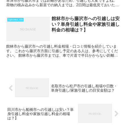
草津市から藤沢市までは距離があるため、引越しも大変ですよね。
荷物の積み込みから新居での納入までは、2日間は最低見ておいた方
がいいでしょう。 荷物量や季節によっては、運賃の関係...
館林市から藤沢市への引越しは安
fujisawa_shi
い？単身引越し料金や家族引越し
料金の相場は？】
館林市から藤沢市への引越し料金相場・口コミ情報を紹介していま
す。 これから藤沢市方面に引越し予定のある人は、参考にしてくだ
さい。 館林市から藤沢市までは、車で片道で半日かからない距離に
なるので、その日のうちの引越も可能です。 近場よりは引越...
名取市から松戸市の引越し相場や日数・
単身引越し/家族引越しの目安金額は？
田川市から船橋市への引越しは安い？単
身引越し料金や家族引越し料金の相場
は？】