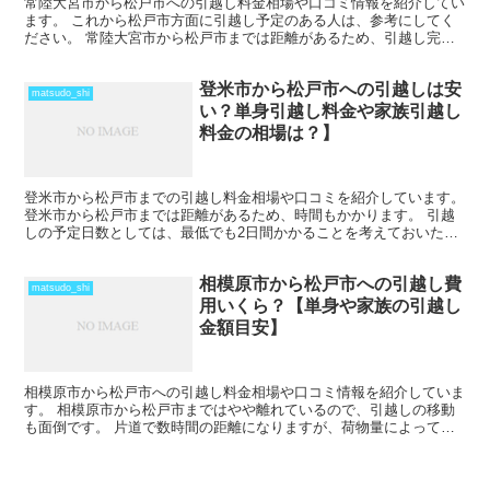
常陸大宮市から松戸市への引越し料金相場や口コミ情報を紹介してい
ます。 これから松戸市方面に引越し予定のある人は、参考にしてく
ださい。 常陸大宮市から松戸市までは距離があるため、引越し完了
にも時間がかかります。 車で片道で数時間の距離になりま...
登米市から松戸市への引越しは安
matsudo_shi
い？単身引越し料金や家族引越し
料金の相場は？】
登米市から松戸市までの引越し料金相場や口コミを紹介しています。
登米市から松戸市までは距離があるため、時間もかかります。 引越
しの予定日数としては、最低でも2日間かかることを考えておいた方
がいいでしょう。 遠方となるためトラックの運賃なども...
相模原市から松戸市への引越し費
matsudo_shi
用いくら？【単身や家族の引越し
金額目安】
相模原市から松戸市への引越し料金相場や口コミ情報を紹介していま
す。 相模原市から松戸市まではやや離れているので、引越しの移動
も面倒です。 片道で数時間の距離になりますが、荷物量によっては
その日のうちの引越しも可能な範囲です。 2月後半から4...