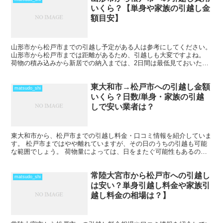
いくら？【単身や家族の引越し金
額目安】
山形市から松戸市までの引越し予定がある人は参考にしてください。
山形市から松戸市までは距離があるため、引越しも大変ですよね。
荷物の積み込みから新居での納入までは、2日間は最低見ておいた方
がいいでしょう。 荷物量や季節によっては、運賃の関係...
東大和市→松戸市への引越し金額
matsudo_shi
いくら？日数/単身・家族の引越
しで安い業者は？
東大和市から、松戸市までの引越し料金・口コミ情報を紹介していま
す。 松戸市まではやや離れていますが、その日のうちの引越も可能
な範囲でしょう。 荷物量によっては、日をまたぐ可能性もあるの
で、心配な人は早めに引越し会社から見積もりをもらい、日程...
常陸大宮市から松戸市への引越し
matsudo_shi
は安い？単身引越し料金や家族引
越し料金の相場は？】