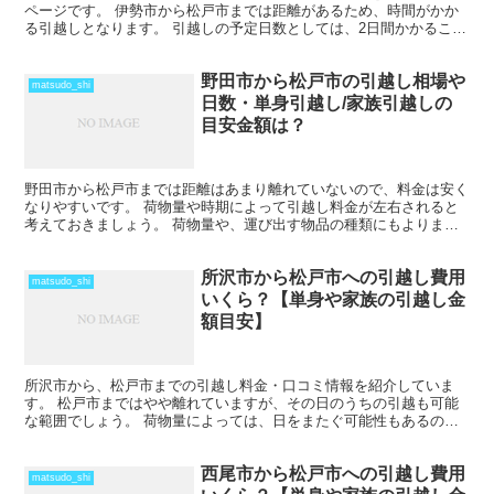
ページです。 伊勢市から松戸市までは距離があるため、時間がかか
る引越しとなります。 引越しの予定日数としては、2日間かかること
を考えておいた方がいいでしょう。 遠方となるため運賃...
野田市から松戸市の引越し相場や
matsudo_shi
日数・単身引越し/家族引越しの
目安金額は？
野田市から松戸市までは距離はあまり離れていないので、料金は安く
なりやすいです。 荷物量や時期によって引越し料金が左右されると
考えておきましょう。 荷物量や、運び出す物品の種類にもよります
が、その日のうちに引越しを終わらせることも可能だと思い...
所沢市から松戸市への引越し費用
matsudo_shi
いくら？【単身や家族の引越し金
額目安】
所沢市から、松戸市までの引越し料金・口コミ情報を紹介していま
す。 松戸市まではやや離れていますが、その日のうちの引越も可能
な範囲でしょう。 荷物量によっては、日をまたぐ可能性もあるの
で、心配な人は早めに引越し会社から見積もりをもらい、日程の...
西尾市から松戸市への引越し費用
matsudo_shi