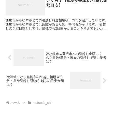
いくら？【単身や家族の引越し金
額目安】
西尾市から松戸市までの引越し料金相場や口コミを紹介しています。
西尾市から松戸市までは距離があるため、時間もかかります。 引越
しの予定日数としては、最低でも2日間かかることを考えておいた方
がいいでしょう。 遠方となるためトラックの運賃なども...
苫小牧市→藤沢市への引越し金額いく
ら？日数/単身・家族の引越しで安い業者
は？
大野城市から船橋市の引越し相場や日
数・単身引越し/家族引越しの目安金額
は？
ホーム
matsudo_shi