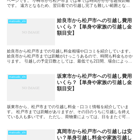
ページです。 小樽市から松戸市までは車では時間がかかる超長距離
です。 遠方となるため、翌日着での引越し完了も難しい範囲となり
ますね。 料金も運賃の関係でどうしても高くなるため、荷...
姶良市から松戸市への引越し費用
matsudo_shi
いくら？【単身や家族の引越し金
額目安】
姶良市から松戸市までの引越し料金相場や口コミを紹介しています。
姶良市から松戸市までは距離がけっこうあるので、時間も料金もかか
ります。 引越しの予定日数としては、最低でも2日間、場合によって
はそれ以上かかることを考えておいた方がいいでしょう...
坂東市から松戸市への引越し費用
matsudo_shi
いくら？【単身や家族の引越し金
額目安】
坂東市から、松戸市までの引越し料金・口コミ情報を紹介していま
す。 松戸市までは距離がありますが、その日のうちに引越しを終え
ている人も多いです。 ただし、荷物量によっては、日をまたぐ可能
性もあります。また、時期や運び出す荷物量によっては料金が...
真岡市から松戸市への引越しは安
matsudo_shi
い？単身引越し料金や家族引越し