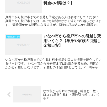
料金の相場は？】
真岡市から松戸市までの引越し予定がある人は参考にしてください。
真岡市から松戸市までは、車でも時間のかかる遠方の引越しとなりま
す。 数時間かかる範囲になりますが、荷物の積み込みから新居での
納入までを1日で終えているケースもあります。 荷物量...
いなべ市から松戸市への引越し費
matsudo_shi
用いくら？【単身や家族の引越し
金額目安】
いなべ市から松戸市までの引越し料金相場や口コミ情報を紹介してい
るページです。 いなべ市から松戸市までは距離があるため、時間が
かかる引越しとなります。 引越しの予定日数としては、2日間かかる
ことを考えておいた方がいいでしょう。 遠方となるため...
むつ市から松戸市の引越し料金と日数・
口コミ/単身引越し・家族引っ越しはいく
ら？