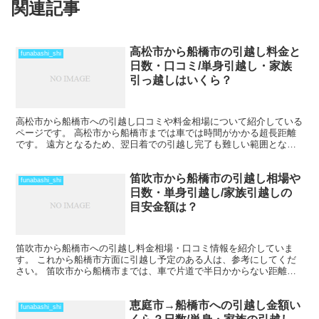
関連記事
高松市から船橋市の引越し料金と
funabashi_shi
日数・口コミ/単身引越し・家族
引っ越しはいくら？
高松市から船橋市への引越し口コミや料金相場について紹介している
ページです。 高松市から船橋市までは車では時間がかかる超長距離
です。 遠方となるため、翌日着での引越し完了も難しい範囲となり
ますね。 料金も運賃の関係でどうしても高くなるため、荷...
笛吹市から船橋市の引越し相場や
funabashi_shi
日数・単身引越し/家族引越しの
目安金額は？
笛吹市から船橋市への引越し料金相場・口コミ情報を紹介していま
す。 これから船橋市方面に引越し予定のある人は、参考にしてくだ
さい。 笛吹市から船橋市までは、車で片道で半日かからない距離に
なるので、その日のうちの引越も可能です。 近場よりは引越...
恵庭市→船橋市への引越し金額い
funabashi_shi