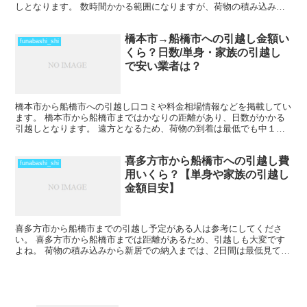
しとなります。 数時間かかる範囲になりますが、荷物の積み込みか
ら新居での納入までを1日で終えているケースもあります。...
橋本市→船橋市への引越し金額い
funabashi_shi
くら？日数/単身・家族の引越し
で安い業者は？
橋本市から船橋市への引越し口コミや料金相場情報などを掲載してい
ます。 橋本市から船橋市まではかなりの距離があり、日数がかかる
引越しとなります。 遠方となるため、荷物の到着は最低でも中１日
を見ておきましょう。 時期によってはさらに日数と料金が...
喜多方市から船橋市への引越し費
funabashi_shi
用いくら？【単身や家族の引越し
金額目安】
喜多方市から船橋市までの引越し予定がある人は参考にしてくださ
い。 喜多方市から船橋市までは距離があるため、引越しも大変です
よね。 荷物の積み込みから新居での納入までは、2日間は最低見てお
いた方がいいでしょう。 荷物量や季節によっては、運賃の...