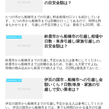
の目安金額は？
たつの市から船橋市までの引越し料金相場や口コミを紹介していま
す。 たつの市から船橋市までは距離がけっこうあるので、時間も料
金もかかります。 引越しの予定日数としては、最低でも2日間、場合
によってはそれ以上かかることを考えておいた方がいいでし...
鈴鹿市から船橋市の引越し相場や
funabashi_shi
日数・単身引越し/家族引越しの
目安金額は？
鈴鹿市から船橋市までの引越し予定がある人は参考にしてください。
鈴鹿市から船橋市までは距離があるため、引越しも大変ですよね。
荷物の積み込みから新居での納入までは、2日間は最低見ておいた方
がいいでしょう。 荷物量や季節によっては、運賃の関係...
伊豆の国市→船橋市への引越し金
funabashi_shi
額いくら？日数/単身・家族の引
越しで安い業者は？
伊豆の国市から船橋市までの引越し予定がある人は参考にしてくださ
い。 伊豆の国市から船橋市までは、車でも時間のかかる遠方の引越