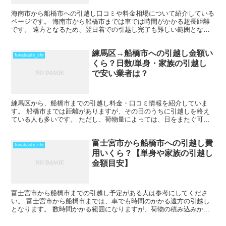
海南市から船橋市への引越し口コミや料金相場について紹介している
ページです。 海南市から船橋市までは車では時間がかかる超長距離
です。 遠方となるため、翌日着での引越し完了も難しい範囲となり
ますね。 料金も運賃の関係でどうしても高くなるため、荷...
練馬区→船橋市への引越し金額い
funabashi_shi
くら？日数/単身・家族の引越し
で安い業者は？
練馬区から、船橋市までの引越し料金・口コミ情報を紹介していま
す。 船橋市までは距離がありますが、その日のうちに引越しを終え
ている人も多いです。 ただし、荷物量によっては、日をまたぐ可能
性もあります。また、時期や運び出す荷物量によっては料金が...
富士宮市から船橋市への引越し費
funabashi_shi
用いくら？【単身や家族の引越し
金額目安】
富士宮市から船橋市までの引越し予定がある人は参考にしてくださ
い。 富士宮市から船橋市までは、車でも時間のかかる遠方の引越し
となります。 数時間かかる範囲になりますが、荷物の積み込みから
新居での納入までを1日で終えているケースもあります。 荷...