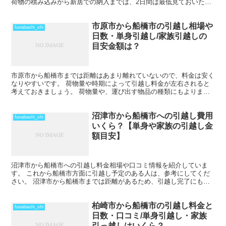
荷物の積み込みから新居での納入までは、2日間は最低見ておいた方
がいいでしょう。 荷物量や季節によっては、運賃の関係...
市原市から船橋市の引越し相場や
funabashi_shi
日数・単身引越し/家族引越しの
目安金額は？
市原市から船橋市までは距離はあまり離れていないので、料金は安く
なりやすいです。 荷物量や時期によって引越し料金が左右されると
考えておきましょう。 荷物量や、運び出す物品の種類にもよります
が、その日のうちに引越しを終わらせることも可能だと思い...
沼津市から船橋市への引越し費用
funabashi_shi
いくら？【単身や家族の引越し金
額目安】
沼津市から船橋市への引越し料金相場や口コミ情報を紹介していま
す。 これから船橋市方面に引越し予定のある人は、参考にしてくだ
さい。 沼津市から船橋市までは距離があるため、引越し完了にも時
間がかかります。 車で片道で数時間の距離になりますが、そ...
柏崎市から船橋市の引越し料金と
funabashi_shi
日数・口コミ/単身引越し・家族
引っ越しはいくら？