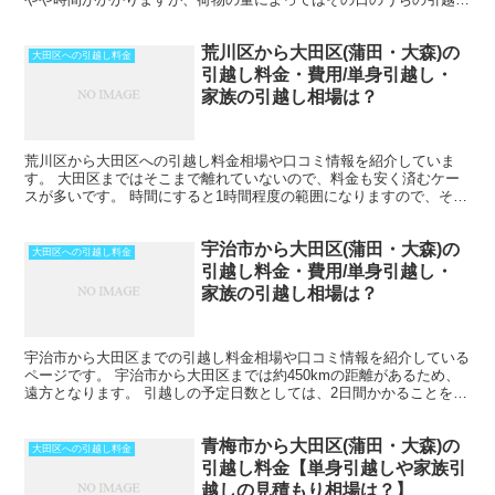
も可能な範囲です。 引越しする時期が春先であった...
荒川区から大田区(蒲田・大森)の
大田区への引越し料金
引越し料金・費用/単身引越し・
家族の引越し相場は？
荒川区から大田区への引越し料金相場や口コミ情報を紹介していま
す。 大田区まではそこまで離れていないので、料金も安く済むケー
スが多いです。 時間にすると1時間程度の範囲になりますので、その
日のうちの引越しも可能です。 ただし、荷物量や時期によ...
宇治市から大田区(蒲田・大森)の
大田区への引越し料金
引越し料金・費用/単身引越し・
家族の引越し相場は？
宇治市から大田区までの引越し料金相場や口コミ情報を紹介している
ページです。 宇治市から大田区までは約450kmの距離があるため、
遠方となります。 引越しの予定日数としては、2日間かかることを考
えておいた方がいいでしょう。 遠方となるため運賃...
青梅市から大田区(蒲田・大森)の
大田区への引越し料金
引越し料金【単身引越しや家族引
越しの見積もり相場は？】