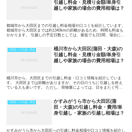
引越し料金・見積り金額/単身引
越しや家族の場合の費用相場は？
都城市から大田区までの引越し料金相場や口コミを紹介しています。
都城市から大田区までは約1340kmの距離があるため、時間も料金も
かかります。 引越しの予定日数としては、最低でも2日間、場合によ
ってはそれ以上かかることを考えておいた方がいい...
桶川市から大田区(蒲田・大森)の
大田区への引越し料金
引越し料金・見積り金額/単身引
越しや家族の場合の費用相場は？
桶川市から、大田区までの引越し料金・口コミ情報を紹介していま
す。 大田区までは距離がありますが、その日のうちに引越しを終え
ている人も多いです。 ただし、荷物量によっては、日をまたぐ可能
性もあります。また、時期や運び出す荷物量によっては料金が...
かすみがうら市から大田区(蒲
大田区への引越し料金
田・大森)の引越し料金・費用/単
身引越し・家族の引越し相場は？
かすみがうら市から大田区への引越し料金相場や口コミ情報を紹介し