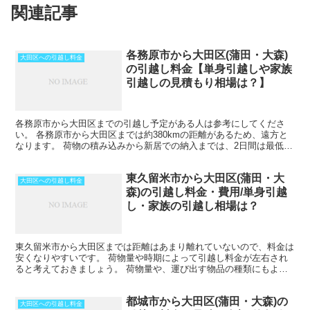
関連記事
各務原市から大田区(蒲田・大森)
大田区への引越し料金
の引越し料金【単身引越しや家族
引越しの見積もり相場は？】
各務原市から大田区までの引越し予定がある人は参考にしてくださ
い。 各務原市から大田区までは約380kmの距離があるため、遠方と
なります。 荷物の積み込みから新居での納入までは、2日間は最低見
ておいた方がいいでしょう。 荷物量や季節によっては...
東久留米市から大田区(蒲田・大
大田区への引越し料金
森)の引越し料金・費用/単身引越
し・家族の引越し相場は？
東久留米市から大田区までは距離はあまり離れていないので、料金は
安くなりやすいです。 荷物量や時期によって引越し料金が左右され
ると考えておきましょう。 荷物量や、運び出す物品の種類にもより
ますが、その日のうちに引越しを終わらせることも可能だと...
都城市から大田区(蒲田・大森)の
大田区への引越し料金