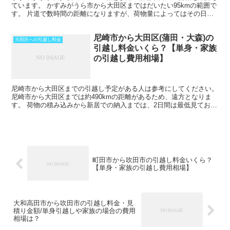
ています。 かすみがうら市から大田区まではだいたい95kmの範囲で
す。 片道で数時間の距離になりますが、荷物量によってはその日の
うちの引越しも可能な範囲です。 2月後半から4月の...
尼崎市から大田区(蒲田・大森)の
大田区への引越し料金
引越し料金いくら？【単身・家族
の引越し費用相場】
尼崎市から大田区までの引越し予定がある人は参考にしてください。
尼崎市から大田区までは約490kmの距離があるため、遠方となりま
す。 荷物の積み込みから新居での納入までは、2日間は最低見ておい
た方がいいでしょう。 荷物量や季節によっては、運...
町田市から吹田市の引越し料金いくら？
【単身・家族の引越し費用相場】
大和高田市から吹田市の引越し料金・見
積り金額/単身引越しや家族の場合の費用
相場は？