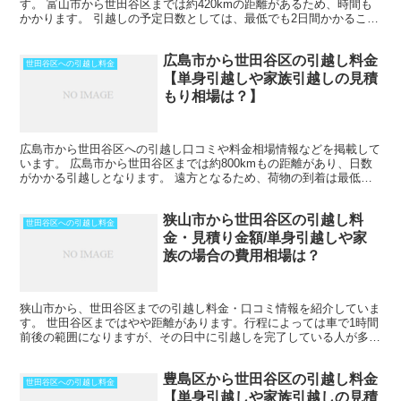
す。 富山市から世田谷区までは約420kmの距離があるため、時間も
かかります。 引越しの予定日数としては、最低でも2日間かかること
を考えておいた方がいいでしょう。 遠方となるためト...
広島市から世田谷区の引越し料金
世田谷区への引越し料金
【単身引越しや家族引越しの見積
もり相場は？】
広島市から世田谷区への引越し口コミや料金相場情報などを掲載して
います。 広島市から世田谷区までは約800kmもの距離があり、日数
がかかる引越しとなります。 遠方となるため、荷物の到着は最低で
も中１日を見ておきましょう。 時期によってはさらに...
狭山市から世田谷区の引越し料
世田谷区への引越し料金
金・見積り金額/単身引越しや家
族の場合の費用相場は？
狭山市から、世田谷区までの引越し料金・口コミ情報を紹介していま
す。 世田谷区まではやや距離があります。行程によっては車で1時間
前後の範囲になりますが、その日中に引越しを完了している人が多い
ですね。 ただし、荷物量によっては、2日間以上かかる...
豊島区から世田谷区の引越し料金
世田谷区への引越し料金
【単身引越しや家族引越しの見積