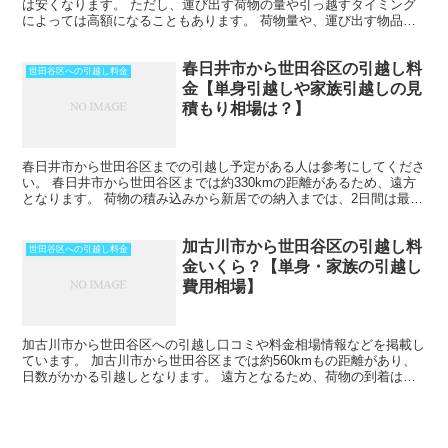
は安くなります。 ただし、運び出す荷物の量や引っ越すタイミング
によっては高額になることもあります。 荷物量や、運び出す物品の
種類にもよりますが、その日のうちに引越しを終わらせるこ...
春日井市から世田谷区の引越し料
世田谷区への引越し料金
金【単身引越しや家族引越しの見
積もり相場は？】
春日井市から世田谷区までの引越し予定がある人は参考にしてくださ
い。 春日井市から世田谷区までは約330kmの距離があるため、遠方
となります。 荷物の積み込みから新居での納入までは、2日間は最低
見ておいた方がいいでしょう。 荷物量や季節によっ...
加古川市から世田谷区の引越し料
世田谷区への引越し料金
金いくら？【単身・家族の引越し
費用相場】
加古川市から世田谷区への引越し口コミや料金相場情報などを掲載し
ています。 加古川市から世田谷区までは約560kmもの距離があり、
日数がかかる引越しとなります。 遠方となるため、荷物の到着は最
低でも中１日を見ておきましょう。 時期によってはさ...