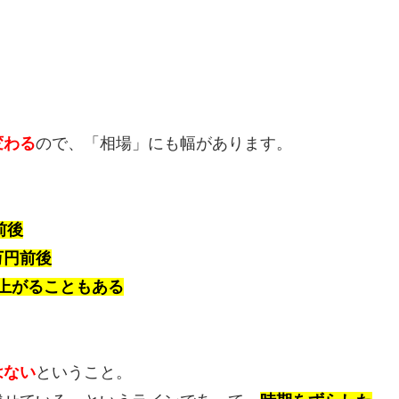
変わる
ので、「相場」にも幅があります。
前後
万円前後
で上がることもある
はない
ということ。