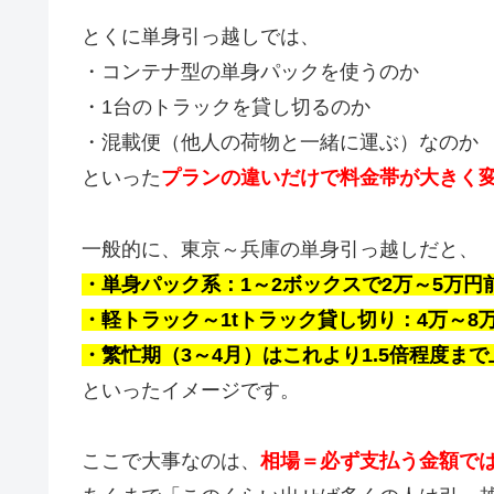
とくに単身引っ越しでは、
・コンテナ型の単身パックを使うのか
・1台のトラックを貸し切るのか
・混載便（他人の荷物と一緒に運ぶ）なのか
といった
プランの違いだけで料金帯が大きく
一般的に、東京～兵庫の単身引っ越しだと、
・単身パック系：1～2ボックスで2万～5万円
・軽トラック～1tトラック貸し切り：4万～8
・繁忙期（3～4月）はこれより1.5倍程度ま
といったイメージです。
ここで大事なのは、
相場＝必ず支払う金額で