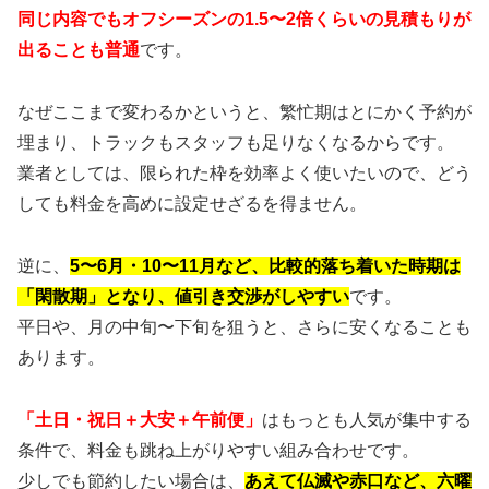
同じ内容でもオフシーズンの1.5〜2倍くらいの見積もりが
出ることも普通
です。
なぜここまで変わるかというと、繁忙期はとにかく予約が
埋まり、トラックもスタッフも足りなくなるからです。
業者としては、限られた枠を効率よく使いたいので、どう
しても料金を高めに設定せざるを得ません。
逆に、
5〜6月・10〜11月など、比較的落ち着いた時期は
「閑散期」となり、値引き交渉がしやすい
です。
平日や、月の中旬〜下旬を狙うと、さらに安くなることも
あります。
「土日・祝日＋大安＋午前便」
はもっとも人気が集中する
条件で、料金も跳ね上がりやすい組み合わせです。
少しでも節約したい場合は、
あえて仏滅や赤口など、六曜