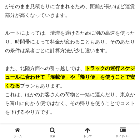
がそのまま見積もりに含まれるため、距離が長いほど運賃
部分が高くなっていきます。
ルートによっては、渋滞を避けるために別の高速を使った
り、時間帯によって料金が変わることもあり、そのあたり
の条件は業者ごとに計算方法が少し違います。
また、北陸方面への引っ越しでは、
トラックの運行スケジ
ュールに合わせて「混載便」や「帰り便」を使うことで安
くなる
プランもあります。
これは、ほかのお客さんの荷物と一緒に運んだり、東京か
ら富山に向かう便ではなく、その帰りを使うことでコスト
を下げるやり方です。
ただし、
混載便は到着日時の指定がしにくい・多少日数が
ホーム
検索
トップ
サイドバー
かかる
というデメリットもあるので、スケジュールに余裕