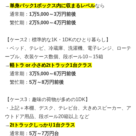
→
単身パック1ボックス内に収まるレベル
なら
通常期：
1万5,000～3万円前後
繁忙期：
2万5,000～4万円前後
【ケース2：標準的な1K・1DKのひとり暮らし】
・ベッド、テレビ、冷蔵庫、洗濯機、電子レンジ、ローテ
ーブル、衣装ケース数個、段ボール10～15箱
→
軽トラ or 小さめ2tトラック1台クラス
通常期：
3万5,000～6万円前後
繁忙期：
5万～8万円前後
【ケース3：趣味の荷物が多めの1DK】
・上記＋本棚、デスク、テレビ台、大きめスピーカー、ア
ウトドア用品、段ボール20箱以上 など
→
2tトラックしっかり1台クラス
通常期：
5万～7万円台