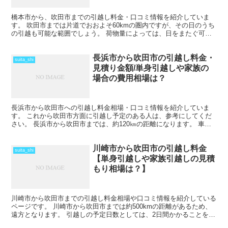
橋本市から、吹田市までの引越し料金・口コミ情報を紹介していま
す。 吹田市までは片道でおおよそ60kmの圏内ですが、その日のうち
の引越も可能な範囲でしょう。 荷物量によっては、日をまたぐ可能
性もあるので、心配な人は早めに引越し会社から見積もり...
長浜市から吹田市の引越し料金・
suita_shi
見積り金額/単身引越しや家族の
場合の費用相場は？
長浜市から吹田市への引越し料金相場・口コミ情報を紹介していま
す。 これから吹田市方面に引越し予定のある人は、参考にしてくだ
さい。 長浜市から吹田市までは、約120㎞の距離になります。 車で
片道で半日かからない距離になるので、その日のうちの引...
川崎市から吹田市の引越し料金
suita_shi
【単身引越しや家族引越しの見積
もり相場は？】
川崎市から吹田市までの引越し料金相場や口コミ情報を紹介している
ページです。 川崎市から吹田市までは約500kmの距離があるため、
遠方となります。 引越しの予定日数としては、2日間かかることを考
えておいた方がいいでしょう。 遠方となるため運賃...