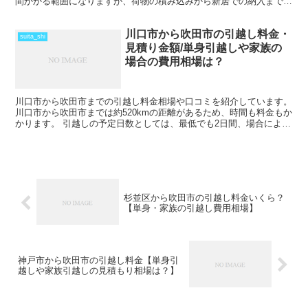
間かかる範囲になりますが、荷物の積み込みから新居での納入までを
1日で終えているケースもあります。 荷物量や季節...
川口市から吹田市の引越し料金・
suita_shi
見積り金額/単身引越しや家族の
場合の費用相場は？
川口市から吹田市までの引越し料金相場や口コミを紹介しています。
川口市から吹田市までは約520kmの距離があるため、時間も料金もか
かります。 引越しの予定日数としては、最低でも2日間、場合によっ
てはそれ以上かかることを考えておいた方がいいで...
杉並区から吹田市の引越し料金いくら？
【単身・家族の引越し費用相場】
神戸市から吹田市の引越し料金【単身引
越しや家族引越しの見積もり相場は？】