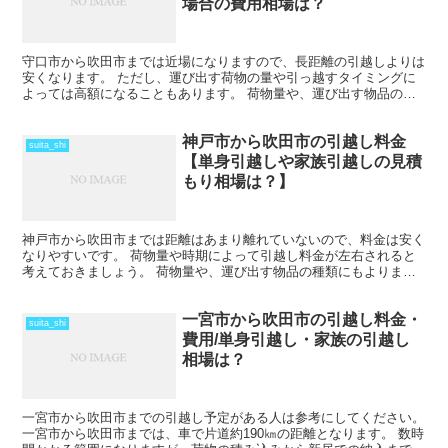
場合の費用相場は？
守口市から吹田市までは近場になりますので、長距離の引越しよりは
安くなります。 ただし、運び出す荷物の量や引っ越すタイミングに
よっては高額になることもあります。 荷物量や、運び出す物品の種
類にもよりますが、その日のうちに引越しを終わらせること...
神戸市から吹田市の引越し料金
suita_shi
【単身引越しや家族引越しの見積
もり相場は？】
神戸市から吹田市までは距離はあまり離れていないので、料金は安く
なりやすいです。 荷物量や時期によって引越し料金が左右されると
考えておきましょう。 荷物量や、運び出す物品の種類にもよります
が、その日のうちに引越しを終わらせることも可能だと思い...
一宮市から吹田市の引越し料金・
suita_shi
費用/単身引越し・家族の引越し
相場は？
一宮市から吹田市までの引越し予定がある人は参考にしてください。
一宮市から吹田市までは、車で片道約190㎞の距離となります。 数時