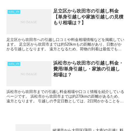
片道で半日かからない距離になるので、その日のうちの引...
足立区から吹田市の引越し料金
suita_shi
【単身引越しや家族引越しの見積
もり相場は？】
足立区から吹田市への引越し口コミや料金相場情報などを掲載してい
ます。 足立区から吹田市までは約520kmもの距離があり、日数がか
かる引越しとなります。 遠方となるため、荷物の到着は最低でも中
１日を見ておきましょう。 時期によってはさらに日数...
浜松市から吹田市の引越し料金・
suita_shi
費用/単身引越し・家族の引越し
相場は？
浜松市から吹田市までの引越し料金相場や口コミ情報を紹介している
ページです。 浜松市から吹田市までは約270kmの距離があるため、
遠方となります。 引越しの予定日数としては、2日間かかることを考
えておいた方がいいでしょう。 遠方となるため運賃...
綾瀬市から大田区(蒲田・大森)の引越し料