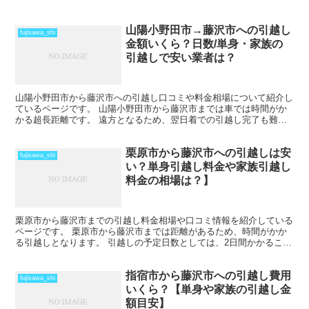
山陽小野田市→藤沢市への引越し
fujisawa_shi
金額いくら？日数/単身・家族の
引越しで安い業者は？
山陽小野田市から藤沢市への引越し口コミや料金相場について紹介し
ているページです。 山陽小野田市から藤沢市までは車では時間がか
かる超長距離です。 遠方となるため、翌日着での引越し完了も難し
い範囲となりますね。 料金も運賃の関係でどうしても高く...
栗原市から藤沢市への引越しは安
fujisawa_shi
い？単身引越し料金や家族引越し
料金の相場は？】
栗原市から藤沢市までの引越し料金相場や口コミ情報を紹介している
ページです。 栗原市から藤沢市までは距離があるため、時間がかか
る引越しとなります。 引越しの予定日数としては、2日間かかること
を考えておいた方がいいでしょう。 遠方となるため運賃...
指宿市から藤沢市への引越し費用
fujisawa_shi
いくら？【単身や家族の引越し金
額目安】