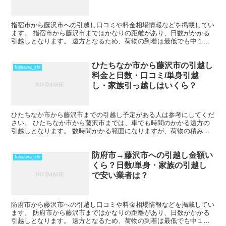
指宿市から藤沢市への引越し口コミや料金相場情報などを掲載してい
ます。 指宿市から藤沢市まではかなりの距離があり、日数がかかる
引越しとなります。 遠方となるため、荷物の到着は最低でも中１日
を見ておきましょう。 時期によってはさらに日数と料金が...
ひたちなか市から藤沢市の引越し
fujisawa_shi
料金と日数・口コミ/単身引越
し・家族引っ越しはいくら？
ひたちなか市から藤沢市までの引越し予定がある人は参考にしてくだ
さい。 ひたちなか市から藤沢市までは、車でも時間のかかる遠方の
引越しとなります。 数時間かかる範囲になりますが、荷物の積み込
みから新居での納入までを1日で終えているケースもありま...
防府市→藤沢市への引越し金額い
fujisawa_shi
くら？日数/単身・家族の引越し
で安い業者は？
防府市から藤沢市への引越し口コミや料金相場情報などを掲載してい
ます。 防府市から藤沢市まではかなりの距離があり、日数がかかる
引越しとなります。 遠方となるため、荷物の到着は最低でも中１日