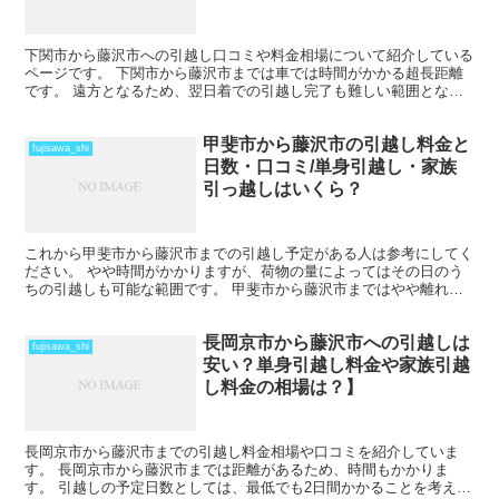
下関市から藤沢市への引越し口コミや料金相場について紹介している
ページです。 下関市から藤沢市までは車では時間がかかる超長距離
です。 遠方となるため、翌日着での引越し完了も難しい範囲となり
ますね。 料金も運賃の関係でどうしても高くなるため、荷...
甲斐市から藤沢市の引越し料金と
fujisawa_shi
日数・口コミ/単身引越し・家族
引っ越しはいくら？
これから甲斐市から藤沢市までの引越し予定がある人は参考にしてく
ださい。 やや時間がかかりますが、荷物の量によってはその日のう
ちの引越しも可能な範囲です。 甲斐市から藤沢市まではやや離れて
いますから、忘れ物などはしたくないですね。 引越しする...
長岡京市から藤沢市への引越しは
fujisawa_shi
安い？単身引越し料金や家族引越
し料金の相場は？】
長岡京市から藤沢市までの引越し料金相場や口コミを紹介していま
す。 長岡京市から藤沢市までは距離があるため、時間もかかりま
す。 引越しの予定日数としては、最低でも2日間かかることを考えて