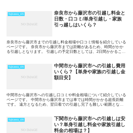
奈良市から藤沢市の引越し料金と
fujisawa_shi
日数・口コミ/単身引越し・家族
引っ越しはいくら？
奈良市から藤沢市までの引越し料金相場や口コミ情報を紹介している
ページです。 奈良市から藤沢市までは距離があるため、時間がかか
る引越しとなります。 引越しの予定日数としては、2日間かかること
を考えておいた方がいいでしょう。 遠方となるため運賃...
中間市から藤沢市への引越し費用
fujisawa_shi
いくら？【単身や家族の引越し金
額目安】
中間市から藤沢市への引越し口コミや料金相場について紹介している
ページです。 中間市から藤沢市までは車では時間がかかる超長距離
です。 遠方となるため、翌日着での引越し完了も難しい範囲となり
ますね。 料金も運賃の関係でどうしても高くなるため、荷...
下関市から藤沢市への引越しは安
fujisawa_shi
い？単身引越し料金や家族引越し
料金の相場は？】