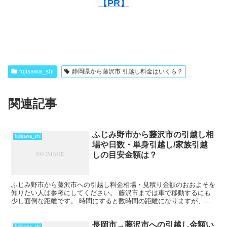
【PR】
fujisawa_shi
静岡県から藤沢市 引越し料金はいくら？
関連記事
ふじみ野市から藤沢市の引越し相
fujisawa_shi
場や日数・単身引越し/家族引越
しの目安金額は？
ふじみ野市から藤沢市への引越し料金相場・見積り金額のおおよそを
知りたい人は参考にしてください。 藤沢市までは車で移動するにも
少し面倒な距離です。 時間にすると数時間の距離になりますが、そ
の日のうちの引越しも可能な範囲です。 ただし、荷物量や...
長岡市→藤沢市への引越し金額い
fujisawa_shi