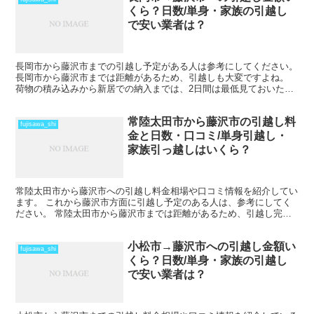
くら？日数/単身・家族の引越し
で安い業者は？
長岡市から藤沢市までの引越し予定がある人は参考にしてください。
長岡市から藤沢市までは距離があるため、引越しも大変ですよね。
荷物の積み込みから新居での納入までは、2日間は最低見ておいた方
がいいでしょう。 荷物量や季節によっては、運賃の関係...
常陸太田市から藤沢市の引越し料
fujisawa_shi
金と日数・口コミ/単身引越し・
家族引っ越しはいくら？
常陸太田市から藤沢市への引越し料金相場や口コミ情報を紹介してい
ます。 これから藤沢市方面に引越し予定のある人は、参考にしてく
ださい。 常陸太田市から藤沢市までは距離があるため、引越し完了
にも時間がかかります。 車で片道で数時間の距離になりま...
小松市→藤沢市への引越し金額い
fujisawa_shi
くら？日数/単身・家族の引越し
で安い業者は？