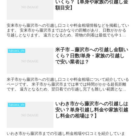
いくら？【単身や家族の引越し金
額目安】
安来市から藤沢市への引越し口コミや料金相場情報などを掲載してい
ます。 安来市から藤沢市まではかなりの距離があり、日数がかかる
引越しとなります。 遠方となるため、荷物の到着は最低でも中１日
を見ておきましょう。 時期によってはさらに日数と料金が...
米子市→藤沢市への引越し金額い
fujisawa_shi
くら？日数/単身・家族の引越し
で安い業者は？
米子市から藤沢市への引越し口コミや料金相場について紹介している
ページです。 米子市から藤沢市までは車では時間がかかる超長距離
です。 遠方となるため、翌日着での引越し完了も難しい範囲となり
ますね。 料金も運賃の関係でどうしても高くなるため、荷...
いわき市から藤沢市への引越しは
fujisawa_shi
安い？単身引越し料金や家族引越
し料金の相場は？】
いわき市から藤沢市までの引越し料金相場や口コミを紹介していま