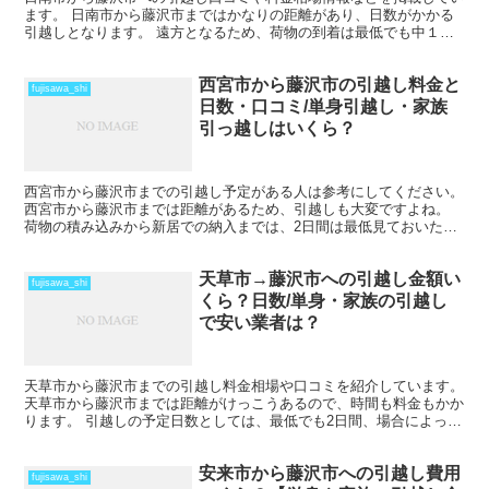
ます。 日南市から藤沢市まではかなりの距離があり、日数がかかる
引越しとなります。 遠方となるため、荷物の到着は最低でも中１日
を見ておきましょう。 時期によってはさらに日数と料金が...
西宮市から藤沢市の引越し料金と
fujisawa_shi
日数・口コミ/単身引越し・家族
引っ越しはいくら？
西宮市から藤沢市までの引越し予定がある人は参考にしてください。
西宮市から藤沢市までは距離があるため、引越しも大変ですよね。
荷物の積み込みから新居での納入までは、2日間は最低見ておいた方
がいいでしょう。 荷物量や季節によっては、運賃の関係...
天草市→藤沢市への引越し金額い
fujisawa_shi
くら？日数/単身・家族の引越し
で安い業者は？
天草市から藤沢市までの引越し料金相場や口コミを紹介しています。
天草市から藤沢市までは距離がけっこうあるので、時間も料金もかか
ります。 引越しの予定日数としては、最低でも2日間、場合によって
はそれ以上かかることを考えておいた方がいいでしょう...
安来市から藤沢市への引越し費用
fujisawa_shi