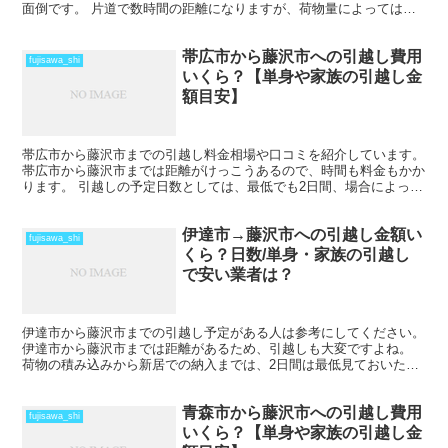
面倒です。 片道で数時間の距離になりますが、荷物量によってはそ
の日のうちの引越しも可能な範囲です。 2月後半から4月の...
帯広市から藤沢市への引越し費用
fujisawa_shi
いくら？【単身や家族の引越し金
額目安】
帯広市から藤沢市までの引越し料金相場や口コミを紹介しています。
帯広市から藤沢市までは距離がけっこうあるので、時間も料金もかか
ります。 引越しの予定日数としては、最低でも2日間、場合によって
はそれ以上かかることを考えておいた方がいいでしょう...
伊達市→藤沢市への引越し金額い
fujisawa_shi
くら？日数/単身・家族の引越し
で安い業者は？
伊達市から藤沢市までの引越し予定がある人は参考にしてください。
伊達市から藤沢市までは距離があるため、引越しも大変ですよね。
荷物の積み込みから新居での納入までは、2日間は最低見ておいた方
がいいでしょう。 荷物量や季節によっては、運賃の関係...
青森市から藤沢市への引越し費用
fujisawa_shi
いくら？【単身や家族の引越し金