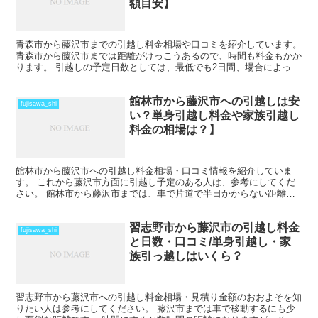
額目安】
青森市から藤沢市までの引越し料金相場や口コミを紹介しています。
青森市から藤沢市までは距離がけっこうあるので、時間も料金もかか
ります。 引越しの予定日数としては、最低でも2日間、場合によって
はそれ以上かかることを考えておいた方がいいでしょう...
館林市から藤沢市への引越しは安
fujisawa_shi
い？単身引越し料金や家族引越し
料金の相場は？】
館林市から藤沢市への引越し料金相場・口コミ情報を紹介していま
す。 これから藤沢市方面に引越し予定のある人は、参考にしてくだ
さい。 館林市から藤沢市までは、車で片道で半日かからない距離に
なるので、その日のうちの引越も可能です。 近場よりは引越...
習志野市から藤沢市の引越し料金
fujisawa_shi
と日数・口コミ/単身引越し・家
族引っ越しはいくら？
習志野市から藤沢市への引越し料金相場・見積り金額のおおよそを知
りたい人は参考にしてください。 藤沢市までは車で移動するにも少