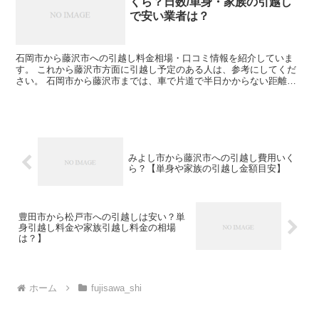
くら？日数/単身・家族の引越し
で安い業者は？
石岡市から藤沢市への引越し料金相場・口コミ情報を紹介していま
す。 これから藤沢市方面に引越し予定のある人は、参考にしてくだ
さい。 石岡市から藤沢市までは、車で片道で半日かからない距離に
なるので、その日のうちの引越も可能です。 近場よりは引越...
みよし市から藤沢市への引越し費用いく
ら？【単身や家族の引越し金額目安】
豊田市から松戸市への引越しは安い？単
身引越し料金や家族引越し料金の相場
は？】
ホーム
fujisawa_shi