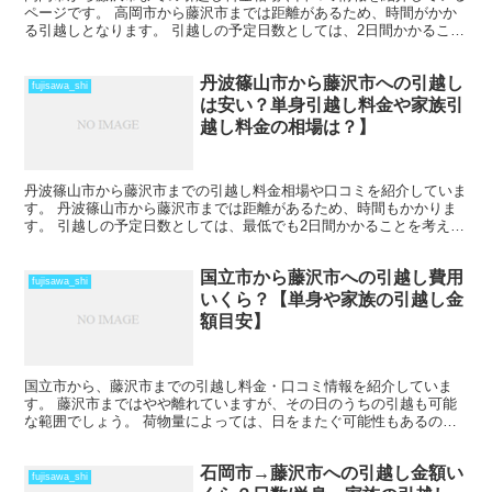
ページです。 高岡市から藤沢市までは距離があるため、時間がかか
る引越しとなります。 引越しの予定日数としては、2日間かかること
を考えておいた方がいいでしょう。 遠方となるため運賃...
丹波篠山市から藤沢市への引越し
fujisawa_shi
は安い？単身引越し料金や家族引
越し料金の相場は？】
丹波篠山市から藤沢市までの引越し料金相場や口コミを紹介していま
す。 丹波篠山市から藤沢市までは距離があるため、時間もかかりま
す。 引越しの予定日数としては、最低でも2日間かかることを考えて
おいた方がいいでしょう。 遠方となるためトラックの運...
国立市から藤沢市への引越し費用
fujisawa_shi
いくら？【単身や家族の引越し金
額目安】
国立市から、藤沢市までの引越し料金・口コミ情報を紹介していま
す。 藤沢市まではやや離れていますが、その日のうちの引越も可能
な範囲でしょう。 荷物量によっては、日をまたぐ可能性もあるの
で、心配な人は早めに引越し会社から見積もりをもらい、日程の...
石岡市→藤沢市への引越し金額い
fujisawa_shi