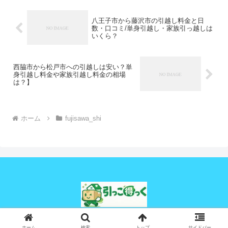
八王子市から藤沢市の引越し料金と日
数・口コミ/単身引越し・家族引っ越しは
いくら？
西脇市から松戸市への引越しは安い？単
身引越し料金や家族引越し料金の相場
は？】
ホーム
fujisawa_shi
© 2024 引っこ得っく.
ホーム
検索
トップ
サイドバー