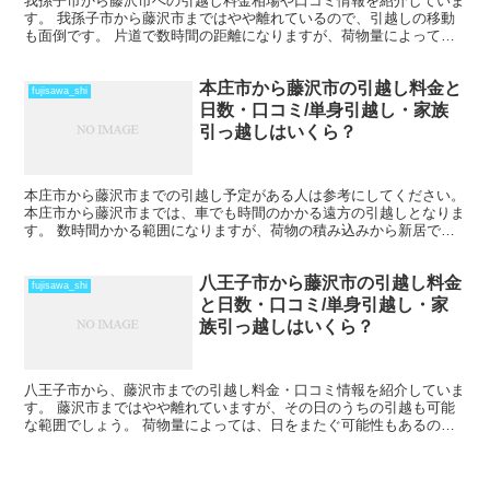
我孫子市から藤沢市への引越し料金相場や口コミ情報を紹介していま
す。 我孫子市から藤沢市まではやや離れているので、引越しの移動
も面倒です。 片道で数時間の距離になりますが、荷物量によっては
その日のうちの引越しも可能な範囲です。 2月後半から4...
本庄市から藤沢市の引越し料金と
fujisawa_shi
日数・口コミ/単身引越し・家族
引っ越しはいくら？
本庄市から藤沢市までの引越し予定がある人は参考にしてください。
本庄市から藤沢市までは、車でも時間のかかる遠方の引越しとなりま
す。 数時間かかる範囲になりますが、荷物の積み込みから新居での
納入までを1日で終えているケースもあります。 荷物量...
八王子市から藤沢市の引越し料金
fujisawa_shi
と日数・口コミ/単身引越し・家
族引っ越しはいくら？
八王子市から、藤沢市までの引越し料金・口コミ情報を紹介していま
す。 藤沢市まではやや離れていますが、その日のうちの引越も可能
な範囲でしょう。 荷物量によっては、日をまたぐ可能性もあるの
で、心配な人は早めに引越し会社から見積もりをもらい、日程...