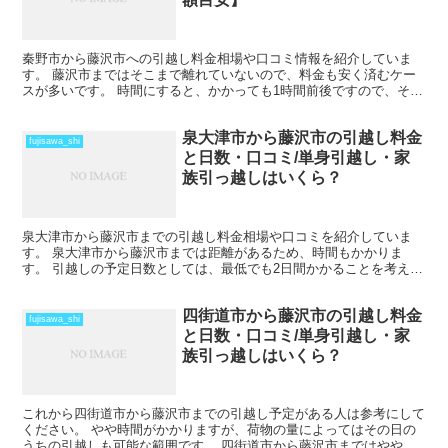
秦野市から藤沢市への引越し料金相場や口コミ情報を紹介していま
す。 藤沢市まではそこまで離れていないので、料金も安く済むケー
スが多いです。 時間にすると、かかっても1時間前後ですので、その
日のうちの引越しも可能です。 ただし、荷物量や時期によ...
泉大津市から藤沢市の引越し料金
fujisawa_shi
と日数・口コミ/単身引越し・家
族引っ越しはいくら？
泉大津市から藤沢市までの引越し料金相場や口コミを紹介していま
す。 泉大津市から藤沢市までは距離があるため、時間もかかりま
す。 引越しの予定日数としては、最低でも2日間かかることを考えて
おいた方がいいでしょう。 遠方となるためトラックの運賃な...
四街道市から藤沢市の引越し料金
fujisawa_shi
と日数・口コミ/単身引越し・家
族引っ越しはいくら？
これから四街道市から藤沢市までの引越し予定がある人は参考にして
ください。 やや時間がかかりますが、荷物の量によってはその日の
うちの引越しも可能な範囲です。 四街道市から藤沢市まではやや離