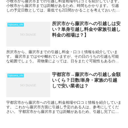
小牧市から藤沢市までの引越し料金相場や口コミを紹介しています。
小牧市から藤沢市までは距離があるため、時間もかかります。 引越
しの予定日数としては、最低でも2日間かかることを考えておいた方
がいいでしょう。 遠方となるためトラックの運賃なども...
所沢市から藤沢市への引越しは安
fujisawa_shi
い？単身引越し料金や家族引越し
料金の相場は？】
所沢市から、藤沢市までの引越し料金・口コミ情報を紹介していま
す。 藤沢市まではやや離れていますが、その日のうちの引越も可能
な範囲でしょう。 荷物量によっては、日をまたぐ可能性もあるの
で、心配な人は早めに引越し会社から見積もりをもらい、日程の...
宇都宮市→藤沢市への引越し金額
fujisawa_shi
いくら？日数/単身・家族の引越
しで安い業者は？
宇都宮市から藤沢市への引越し料金相場や口コミ情報を紹介していま
す。 これから藤沢市方面に引越し予定のある人は、参考にしてくだ
さい。 宇都宮市から藤沢市までは距離があるため、引越し完了にも
時間がかかります。 車で片道で数時間の距離になりますが...