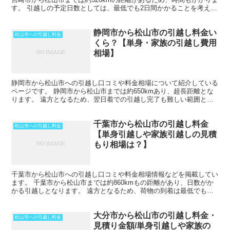
す。 引越しの予定日数としては、最低でも2日間かかることを考えて
おいた方がいいでしょう。 遠方となるためトラッ...
静岡市から松山市の引越し料金い
松山市への引越し料金
くら？【単身・家族の引越し費用
相場】
静岡市から松山市への引越し口コミや料金相場について紹介している
ページです。 静岡市から松山市までは約650kmあり、超長距離とな
ります。 遠方となるため、翌日着での引越し完了も難しい範囲とな
りますね。 料金も運賃の関係でどうしても高くなるた...
千葉市から松山市の引越し料金
松山市への引越し料金
【単身引越しや家族引越しの見積
もり相場は？】
千葉市から松山市への引越し口コミや料金相場情報などを掲載してい
ます。 千葉市から松山市までは約860kmもの距離があり、日数がか
かる引越しとなります。 遠方となるため、荷物の到着は最低でも中
１日を見ておきましょう。 時期によってはさらに日数...
大分市から松山市の引越し料金・
松山市への引越し料金
見積り金額/単身引越しや家族の