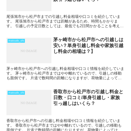
尾張旭市から松戸市までの引越し料金相場や口コミを紹介していま
す。 尾張旭市から松戸市までは距離があるため、時間もかかりま
す。 引越しの予定日数としては、最低でも2日間かかることを考えて
おいた方がいいでしょう。 遠方となるためトラックの運賃な...
茅ヶ崎市から松戸市への引越しは
matsudo_shi
安い？単身引越し料金や家族引越
し料金の相場は？】
茅ヶ崎市から松戸市への引越し料金相場や口コミ情報を紹介していま
す。 茅ヶ崎市から松戸市まではやや離れているので、引越しの移動
も面倒です。 片道で数時間の距離になりますが、荷物量によっては
その日のうちの引越しも可能な範囲です。 2月後半から4...
香取市から松戸市の引越し料金と
matsudo_shi
日数・口コミ/単身引越し・家族
引っ越しはいくら？
香取市から松戸市への引越し料金相場や口コミ情報を紹介していま
す。 香取市から松戸市まではやや離れているので、引越しの移動も
面倒です。 片道で数時間の距離になりますが、荷物量によってはそ