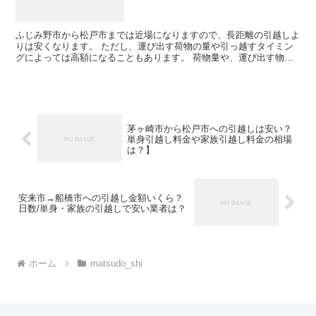
ふじみ野市から松戸市までは近場になりますので、長距離の引越しよ
りは安くなります。 ただし、運び出す荷物の量や引っ越すタイミン
グによっては高額になることもあります。 荷物量や、運び出す物品
の種類にもよりますが、その日のうちに引越しを終わらせる...
茅ヶ崎市から松戸市への引越しは安い？
単身引越し料金や家族引越し料金の相場
は？】
安来市→船橋市への引越し金額いくら？
日数/単身・家族の引越しで安い業者は？
ホーム
matsudo_shi