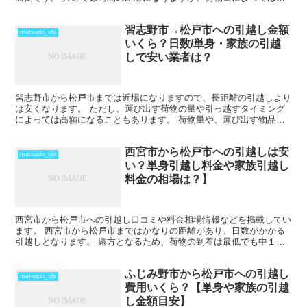
の日のうちの引越しも可能な範囲です。 2月後半から4月の...
習志野市→松戸市への引越し金額
matsudo_shi
いくら？日数/単身・家族の引越
しで安い業者は？
習志野市から松戸市までは近場になりますので、長距離の引越しより
は安くなります。 ただし、運び出す荷物の量や引っ越すタイミング
によっては高額になることもあります。 荷物量や、運び出す物品の
種類にもよりますが、その日のうちに引越しを終わらせるこ...
西宮市から松戸市への引越しは安
matsudo_shi
い？単身引越し料金や家族引越し
料金の相場は？】
西宮市から松戸市への引越し口コミや料金相場情報などを掲載してい
ます。 西宮市から松戸市まではかなりの距離があり、日数がかかる
引越しとなります。 遠方となるため、荷物の到着は最低でも中１日
を見ておきましょう。 時期によってはさらに日数と料金が...
ふじみ野市から松戸市への引越し
matsudo_shi
費用いくら？【単身や家族の引越
し金額目安】