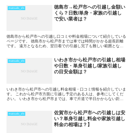
徳島市→松戸市への引越し金額い
matsudo_shi
くら？日数/単身・家族の引越し
で安い業者は？
徳島市から松戸市への引越し口コミや料金相場について紹介している
ページです。 徳島市から松戸市までは車では時間がかかる超長距離
です。 遠方となるため、翌日着での引越し完了も難しい範囲となり
ますね。 料金も運賃の関係でどうしても高くなるため、荷...
いわき市から松戸市の引越し相場
matsudo_shi
や日数・単身引越し/家族引越し
の目安金額は？
いわき市から松戸市への引越し料金相場・口コミ情報を紹介していま
す。 これから松戸市方面に引越し予定のある人は、参考にしてくだ
さい。 いわき市から松戸市までは、車で片道で半日かからない距離
になるので、その日のうちの引越も可能です。 近場よりは...
佐賀市から松戸市への引越しは安
matsudo_shi
い？単身引越し料金や家族引越し
料金の相場は？】