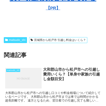
【PR】
matsudo_shi
宮城県から松戸市 引越し料金はいくら？
関連記事
大和郡山市から松戸市への引越し
matsudo_shi
費用いくら？【単身や家族の引越
し金額目安】
大和郡山市から松戸市への引越し口コミや料金相場について紹介して
いるページです。 大和郡山市から松戸市までは車では時間がかかる
超長距離です。 遠方となるため、翌日着での引越し完了も難しい範
囲となりますね。 料金も運賃の関係でどうしても高くなる...