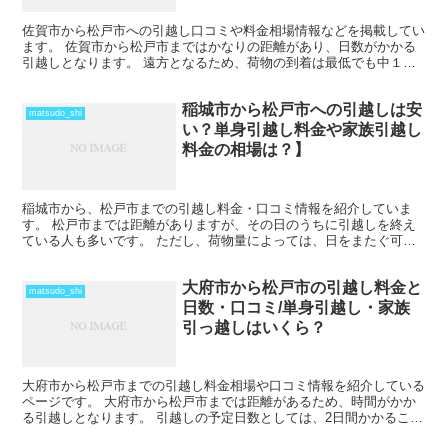
佐賀市から松戸市への引越し口コミや料金相場情報などを掲載してい
ます。 佐賀市から松戸市まではかなりの距離があり、日数がかかる
引越しとなります。 遠方となるため、荷物の到着は最低でも中１日
を見ておきましょう。 時期によってはさらに日数と料金が...
稲城市から松戸市への引越しは安
matsudo_shi
い？単身引越し料金や家族引越し
料金の相場は？】
稲城市から、松戸市までの引越し料金・口コミ情報を紹介していま
す。 松戸市までは距離がありますが、その日のうちに引越しを終え
ている人も多いです。 ただし、荷物量によっては、日をまたぐ可能
性もあります。また、時期や運び出す荷物量によっては料金が...
大府市から松戸市の引越し料金と
matsudo_shi
日数・口コミ/単身引越し・家族
引っ越しはいくら？
大府市から松戸市までの引越し料金相場や口コミ情報を紹介している
ページです。 大府市から松戸市までは距離があるため、時間がかか
る引越しとなります。 引越しの予定日数としては、2日間かかること
を考えておいた方がいいでしょう。 遠方となるため運賃...