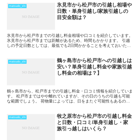
氷見市から松戸市の引越し相場や
matsudo_shi
日数・単身引越し/家族引越しの
目安金額は？
氷見市から松戸市までの引越し料金相場や口コミを紹介しています。
氷見市から松戸市までは距離があるため、時間もかかります。 引越
しの予定日数としては、最低でも2日間かかることを考えておいた方
がいいでしょう。 遠方となるためトラックの運賃なども...
鶴ヶ島市から松戸市への引越しは
matsudo_shi
安い？単身引越し料金や家族引越
し料金の相場は？】
鶴ヶ島市から、松戸市までの引越し料金・口コミ情報を紹介していま
す。 松戸市まではやや離れていますが、その日のうちの引越も可能
な範囲でしょう。 荷物量によっては、日をまたぐ可能性もあるの
で、心配な人は早めに引越し会社から見積もりをもらい、日程...
牧之原市から松戸市の引越し料金
matsudo_shi
と日数・口コミ/単身引越し・家
族引っ越しはいくら？