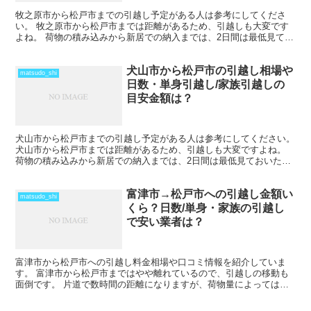
牧之原市から松戸市までの引越し予定がある人は参考にしてくださ
い。 牧之原市から松戸市までは距離があるため、引越しも大変です
よね。 荷物の積み込みから新居での納入までは、2日間は最低見てお
いた方がいいでしょう。 荷物量や季節によっては、運賃の...
犬山市から松戸市の引越し相場や
matsudo_shi
日数・単身引越し/家族引越しの
目安金額は？
犬山市から松戸市までの引越し予定がある人は参考にしてください。
犬山市から松戸市までは距離があるため、引越しも大変ですよね。
荷物の積み込みから新居での納入までは、2日間は最低見ておいた方
がいいでしょう。 荷物量や季節によっては、運賃の関係...
富津市→松戸市への引越し金額い
matsudo_shi
くら？日数/単身・家族の引越し
で安い業者は？
富津市から松戸市への引越し料金相場や口コミ情報を紹介していま
す。 富津市から松戸市まではやや離れているので、引越しの移動も
面倒です。 片道で数時間の距離になりますが、荷物量によってはそ
の日のうちの引越しも可能な範囲です。 2月後半から4月の...