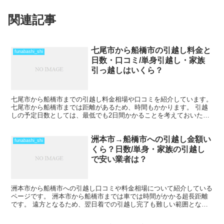
関連記事
七尾市から船橋市の引越し料金と
funabashi_shi
日数・口コミ/単身引越し・家族
引っ越しはいくら？
七尾市から船橋市までの引越し料金相場や口コミを紹介しています。
七尾市から船橋市までは距離があるため、時間もかかります。 引越
しの予定日数としては、最低でも2日間かかることを考えておいた方
がいいでしょう。 遠方となるためトラックの運賃なども...
洲本市→船橋市への引越し金額い
funabashi_shi
くら？日数/単身・家族の引越し
で安い業者は？
洲本市から船橋市への引越し口コミや料金相場について紹介している
ページです。 洲本市から船橋市までは車では時間がかかる超長距離
です。 遠方となるため、翌日着での引越し完了も難しい範囲となり
ますね。 料金も運賃の関係でどうしても高くなるため、荷...