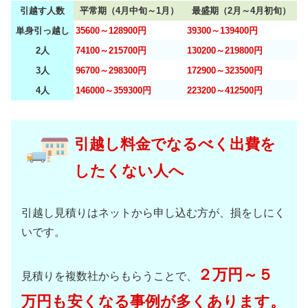
引越す人数
平常期（4月中旬～1月）
最盛期（2月～4月初旬）
単身引っ越し
35600～128900円
39300～139400円
2人
74100～215700円
130200～219800円
3人
96700～298300円
172900～323500円
4人
146000～359300円
223200～412500円
引越し料金でなるべく出費を
したくない人へ
引越し見積りはネットから申し込む方が、損をしにく
いです。
２万円～５
見積りを複数社からもらうことで、
万円も安くなる事例が多くあります。