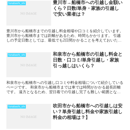
豊川市→船橋市への引越し金額い
funabashi_shi
くら？日数/単身・家族の引越し
で安い業者は？
豊川市から船橋市までの引越し料金相場や口コミを紹介しています。
豊川市から船橋市までは距離があるため、時間もかかります。 引越
しの予定日数としては、最低でも2日間かかることを考えておいた方
がいいでしょう。 遠方となるためトラックの運賃なども...
和泉市から船橋市の引越し料金と
funabashi_shi
日数・口コミ/単身引越し・家族
引っ越しはいくら？
和泉市から船橋市への引越し口コミや料金相場について紹介している
ページです。 和泉市から船橋市までは車では時間がかかる超長距離
です。 遠方となるため、翌日着での引越し完了も難しい範囲となり
ますね。 料金も運賃の関係でどうしても高くなるため、荷...
吹田市から船橋市への引越しは安
funabashi_shi
い？単身引越し料金や家族引越し
料金の相場は？】