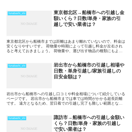
東京都北区→船橋市への引越し金
funabashi_shi
額いくら？日数/単身・家族の引
越しで安い業者は？
東京都北区から船橋市までは距離はあまり離れていないので、料金は
安くなりやすいです。 荷物量や時期によって引越し料金が左右され
ると考えておきましょう。 荷物量や、運び出す物品の種類にもより
ますが、その日のうちに引越しを終わらせることも可能だと...
岩出市から船橋市の引越し相場や
funabashi_shi
日数・単身引越し/家族引越しの
目安金額は？
岩出市から船橋市への引越し口コミや料金相場について紹介している
ページです。 岩出市から船橋市までは車では時間がかかる超長距離
です。 遠方となるため、翌日着での引越し完了も難しい範囲となり
ますね。 料金も運賃の関係でどうしても高くなるため、荷...
諏訪市→船橋市への引越し金額い
funabashi_shi
くら？日数/単身・家族の引越し
で安い業者は？