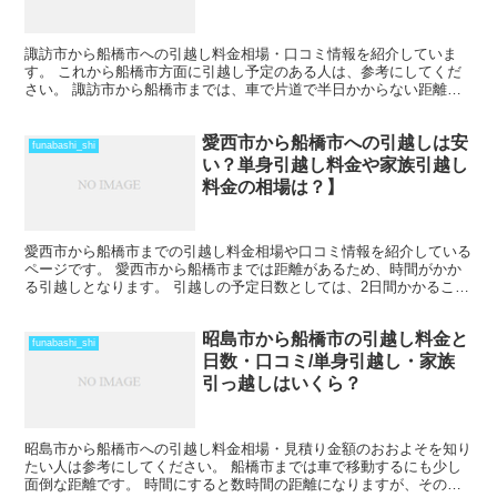
諏訪市から船橋市への引越し料金相場・口コミ情報を紹介していま
す。 これから船橋市方面に引越し予定のある人は、参考にしてくだ
さい。 諏訪市から船橋市までは、車で片道で半日かからない距離に
なるので、その日のうちの引越も可能です。 近場よりは引越...
愛西市から船橋市への引越しは安
funabashi_shi
い？単身引越し料金や家族引越し
料金の相場は？】
愛西市から船橋市までの引越し料金相場や口コミ情報を紹介している
ページです。 愛西市から船橋市までは距離があるため、時間がかか
る引越しとなります。 引越しの予定日数としては、2日間かかること
を考えておいた方がいいでしょう。 遠方となるため運賃...
昭島市から船橋市の引越し料金と
funabashi_shi
日数・口コミ/単身引越し・家族
引っ越しはいくら？
昭島市から船橋市への引越し料金相場・見積り金額のおおよそを知り
たい人は参考にしてください。 船橋市までは車で移動するにも少し
面倒な距離です。 時間にすると数時間の距離になりますが、その日