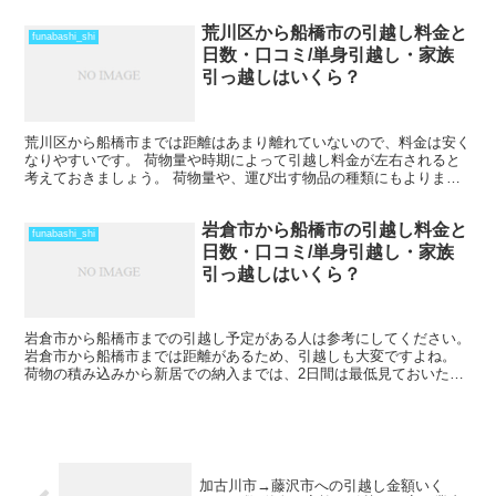
荒川区から船橋市の引越し料金と
funabashi_shi
日数・口コミ/単身引越し・家族
引っ越しはいくら？
荒川区から船橋市までは距離はあまり離れていないので、料金は安く
なりやすいです。 荷物量や時期によって引越し料金が左右されると
考えておきましょう。 荷物量や、運び出す物品の種類にもよります
が、その日のうちに引越しを終わらせることも可能だと思い...
岩倉市から船橋市の引越し料金と
funabashi_shi
日数・口コミ/単身引越し・家族
引っ越しはいくら？
岩倉市から船橋市までの引越し予定がある人は参考にしてください。
岩倉市から船橋市までは距離があるため、引越しも大変ですよね。
荷物の積み込みから新居での納入までは、2日間は最低見ておいた方
がいいでしょう。 荷物量や季節によっては、運賃の関係...
加古川市→藤沢市への引越し金額いく