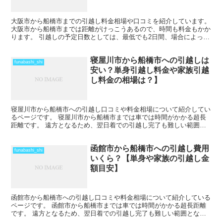
大阪市から船橋市までの引越し料金相場や口コミを紹介しています。
大阪市から船橋市までは距離がけっこうあるので、時間も料金もかか
ります。 引越しの予定日数としては、最低でも2日間、場合によって
はそれ以上かかることを考えておいた方がいいでしょう...
寝屋川市から船橋市への引越しは
funabashi_shi
安い？単身引越し料金や家族引越
し料金の相場は？】
寝屋川市から船橋市への引越し口コミや料金相場について紹介してい
るページです。 寝屋川市から船橋市までは車では時間がかかる超長
距離です。 遠方となるため、翌日着での引越し完了も難しい範囲と
なりますね。 料金も運賃の関係でどうしても高くなるため...
函館市から船橋市への引越し費用
funabashi_shi
いくら？【単身や家族の引越し金
額目安】
函館市から船橋市への引越し口コミや料金相場について紹介している
ページです。 函館市から船橋市までは車では時間がかかる超長距離
です。 遠方となるため、翌日着での引越し完了も難しい範囲となり
ますね。 料金も運賃の関係でどうしても高くなるため、荷...