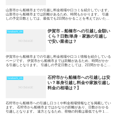
山形市から船橋市までの引越し料金相場や口コミを紹介しています。
山形市から船橋市までは距離があるため、時間もかかります。 引越
しの予定日数としては、最低でも2日間かかることを考えておいた方
がいいでしょう。 遠方となるためトラックの運賃なども...
伊賀市→船橋市への引越し金額い
funabashi_shi
くら？日数/単身・家族の引越し
で安い業者は？
伊賀市から船橋市までの引越し料金相場や口コミ情報を紹介している
ページです。 伊賀市から船橋市までは距離があるため、時間がかか
る引越しとなります。 引越しの予定日数としては、2日間かかること
を考えておいた方がいいでしょう。 遠方となるため運賃...
石狩市から船橋市への引越しは安
funabashi_shi
い？単身引越し料金や家族引越し
料金の相場は？】
石狩市から船橋市への引越し口コミや料金相場情報などを掲載してい
ます。 石狩市から船橋市まではかなりの距離があり、日数がかかる
引越しとなります。 遠方となるため、荷物の到着は最低でも中１日
を見ておきましょう。 時期によってはさらに日数と料金が...