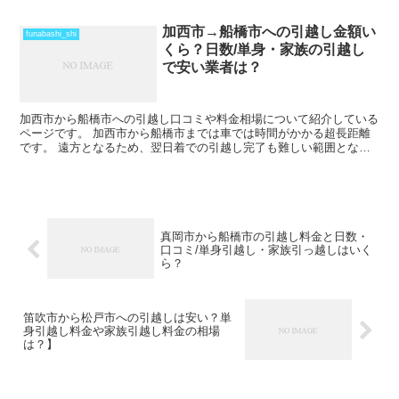
のうちの引越しも可能な範囲です。 ただし、荷物量や時期...
加西市→船橋市への引越し金額い
funabashi_shi
くら？日数/単身・家族の引越し
で安い業者は？
加西市から船橋市への引越し口コミや料金相場について紹介している
ページです。 加西市から船橋市までは車では時間がかかる超長距離
です。 遠方となるため、翌日着での引越し完了も難しい範囲となり
ますね。 料金も運賃の関係でどうしても高くなるため、荷...
真岡市から船橋市の引越し料金と日数・
口コミ/単身引越し・家族引っ越しはいく
ら？
笛吹市から松戸市への引越しは安い？単
身引越し料金や家族引越し料金の相場
は？】