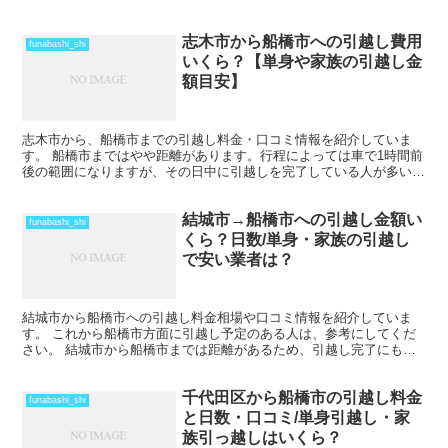
志木市から船橋市への引越し費用
funabashi_shi
いくら？【単身や家族の引越し金
額目安】
志木市から、船橋市までの引越し料金・口コミ情報を紹介していま
す。 船橋市まではやや距離があります。行程によっては車で1時間前
後の範囲になりますが、その日中に引越しを完了している人が多いで
すね。 ただし、荷物量によっては、2日間以上かかること...
結城市→船橋市への引越し金額い
funabashi_shi
くら？日数/単身・家族の引越し
で安い業者は？
結城市から船橋市への引越し料金相場や口コミ情報を紹介していま
す。 これから船橋市方面に引越し予定のある人は、参考にしてくだ
さい。 結城市から船橋市までは距離があるため、引越し完了にも時
間がかかります。 車で片道で数時間の距離になりますが、そ...
千代田区から船橋市の引越し料金
funabashi_shi
と日数・口コミ/単身引越し・家
族引っ越しはいくら？