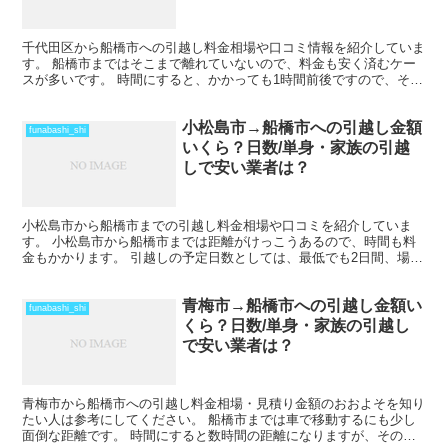
千代田区から船橋市への引越し料金相場や口コミ情報を紹介していま
す。 船橋市まではそこまで離れていないので、料金も安く済むケー
スが多いです。 時間にすると、かかっても1時間前後ですので、その
日のうちの引越しも可能です。 ただし、荷物量や時期に...
小松島市→船橋市への引越し金額
funabashi_shi
いくら？日数/単身・家族の引越
しで安い業者は？
小松島市から船橋市までの引越し料金相場や口コミを紹介していま
す。 小松島市から船橋市までは距離がけっこうあるので、時間も料
金もかかります。 引越しの予定日数としては、最低でも2日間、場合
によってはそれ以上かかることを考えておいた方がいいでし...
青梅市→船橋市への引越し金額い
funabashi_shi
くら？日数/単身・家族の引越し
で安い業者は？
青梅市から船橋市への引越し料金相場・見積り金額のおおよそを知り
たい人は参考にしてください。 船橋市までは車で移動するにも少し
面倒な距離です。 時間にすると数時間の距離になりますが、その日