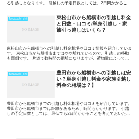
る引越しとなります。 引越しの予定日数としては、2日間かかること
を考えておいた方がいいでしょう。 遠方となるため運賃...
東松山市から船橋市の引越し料金
funabashi_shi
と日数・口コミ/単身引越し・家
族引っ越しはいくら？
東松山市から船橋市への引越し料金相場や口コミ情報を紹介していま
す。 東松山市から船橋市まではやや離れているので、引越しの移動
も面倒です。 片道で数時間の距離になりますが、荷物量によっては
その日のうちの引越しも可能な範囲です。 2月後半から4...
豊田市から船橋市への引越しは安
funabashi_shi
い？単身引越し料金や家族引越し
料金の相場は？】
豊田市から船橋市までの引越し料金相場や口コミを紹介しています。
豊田市から船橋市までは距離があるため、時間もかかります。 引越
しの予定日数としては、最低でも2日間かかることを考えておいた方
がいいでしょう。 遠方となるためトラックの運賃なども...