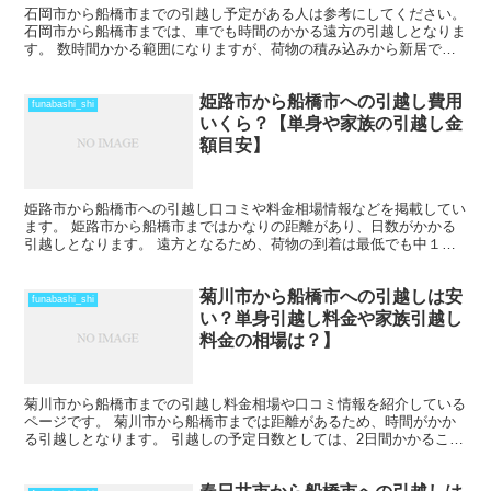
石岡市から船橋市までの引越し予定がある人は参考にしてください。
石岡市から船橋市までは、車でも時間のかかる遠方の引越しとなりま
す。 数時間かかる範囲になりますが、荷物の積み込みから新居での
納入までを1日で終えているケースもあります。 荷物量...
姫路市から船橋市への引越し費用
funabashi_shi
いくら？【単身や家族の引越し金
額目安】
姫路市から船橋市への引越し口コミや料金相場情報などを掲載してい
ます。 姫路市から船橋市まではかなりの距離があり、日数がかかる
引越しとなります。 遠方となるため、荷物の到着は最低でも中１日
を見ておきましょう。 時期によってはさらに日数と料金が...
菊川市から船橋市への引越しは安
funabashi_shi
い？単身引越し料金や家族引越し
料金の相場は？】
菊川市から船橋市までの引越し料金相場や口コミ情報を紹介している
ページです。 菊川市から船橋市までは距離があるため、時間がかか
る引越しとなります。 引越しの予定日数としては、2日間かかること
を考えておいた方がいいでしょう。 遠方となるため運賃...