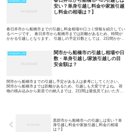
春日井市から船橋市への引越しは
funabashi_shi
安い？単身引越し料金や家族引越
し料金の相場は？】
春日井市から船橋市までの引越し料金相場や口コミ情報を紹介してい
るページです。 春日井市から船橋市までは距離があるため、時間が
かかる引越しとなります。 引越しの予定日数としては、2日間かかる
ことを考えておいた方がいいでしょう。 遠方となるため...
関市から船橋市の引越し相場や日
funabashi_shi
数・単身引越し/家族引越しの目
安金額は？
関市から船橋市までの引越し予定がある人は参考にしてください。
関市から船橋市までは距離があるため、引越しも大変ですよね。 荷
物の積み込みから新居での納入までは、2日間は最低見ておいた方が
いいでしょう。 荷物量や季節によっては、運賃の関係で引...
黒部市から船橋市への引越しは安い？単
身引越し料金や家族引越し料金の相場
は？】