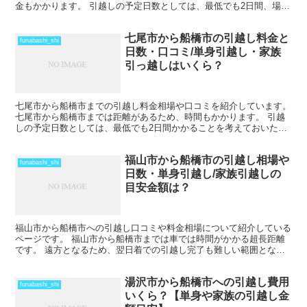
金もかかります。 引越しの予定日数としては、最低でも2日間、場合
によってはそれ以上かかることを考えておいた方がいいでし...
七尾市から船橋市の引越し料金と
funabashi_shi
日数・口コミ/単身引越し・家族
引っ越しはいくら？
七尾市から船橋市までの引越し料金相場や口コミを紹介しています。
七尾市から船橋市までは距離があるため、時間もかかります。 引越
しの予定日数としては、最低でも2日間かかることを考えておいた方
がいいでしょう。 遠方となるためトラックの運賃なども...
福山市から船橋市の引越し相場や
funabashi_shi
日数・単身引越し/家族引越しの
目安金額は？
福山市から船橋市への引越し口コミや料金相場について紹介している
ページです。 福山市から船橋市までは車では時間がかかる超長距離
です。 遠方となるため、翌日着での引越し完了も難しい範囲となり
ますね。 料金も運賃の関係でどうしても高くなるため、荷...
湯沢市から船橋市への引越し費用
funabashi_shi
いくら？【単身や家族の引越し金